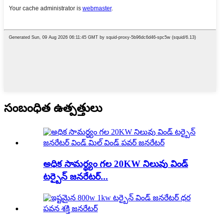
సంబంధిత ఉత్పత్తులు
అధిక సామర్థ్యం గల 20KW నిలువు విండ్
టర్బైన్ జనరేటర్...