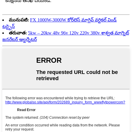
కనెక్షన్‌ను తనిఖీ చేయండి.
మునుపటి:
FX 1000W-3000W కోర్‌లెస్ మాగ్లెవ్ వర్టికల్ విండ్
టర్బైన్
తరువాత:
5kw – 20kw 48v 96v 120v 220v 380v శాశ్వత మాగ్నెట్
జనరేటర్ ఆల్టర్నేటర్