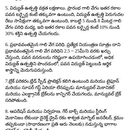
5. విద్యుత్ ఉత్పత్తి వక్రత లక్షణాలు. ప్రారంభ గాలి వేగం ఇతర రకాల
పవన టర్బైన్ల కంటే తక్కువగా ఉంటుంది, విద్యుత్ ఉత్పత్తి పెరుగుదల
రేటు సాపేక్షంగా తక్కువగా ఉంటుంది, కాబట్టి 5 నుండి 8 మీటర్ల గాలి
వేగం పరిధి మధ్య, ఇది ఇతర రకాల పవన టర్బైన్ల కంటే 10% నుండి
30% శక్తిని ఉత్పత్తి చేయగలదు.
6. ప్రభావవంతమైన గాలి వేగ పరిధి. ప్రత్యేక నియంత్రణ సూత్రం దాని
ప్రభావవంతమైన గాలి వేగ పరిధిని 2.5 ~ 25మీ/సె వరకు ఖర్చు
చేస్తుంది, పవన వనరులను గరిష్టంగా ఉపయోగించడంలో, అధిక
విద్యుత్ ఉత్పత్తిని పొందడంలో, పవన విద్యుత్ పెట్టుబడి ఆర్థిక
శాస్త్రాన్ని మెరుగుపరుస్తుంది.
7.బ్రేక్ పరికరం.బ్లేడ్ స్పీడ్ ప్రొటెక్షన్ కలిగి ఉంటుంది మరియు టైఫూన్
మరియు సూపర్ గస్ట్ ఏరియా లేనప్పుడు మాన్యువల్ మెకానికల్
మరియు ఎలక్ట్రానిక్ బ్రేక్‌లను కాన్ఫిగర్ చేయగలదు, మాన్యువల్ బ్రేక్
సరిపోతుంది.
8. ఆపరేషన్ మరియు నిర్వహణ. గేర్ బాక్స్ మరియు స్టీరింగ్
మెకానిజం లేకుండా డైరెక్ట్ డ్రైవ్ రకం శాశ్వత మాగ్నెట్ జనరేటర్, క్రమం
తప్పకుండా (సాధారణంగా ప్రతి ఆరు నెలలకు) నడుస్తున్న భాగాల