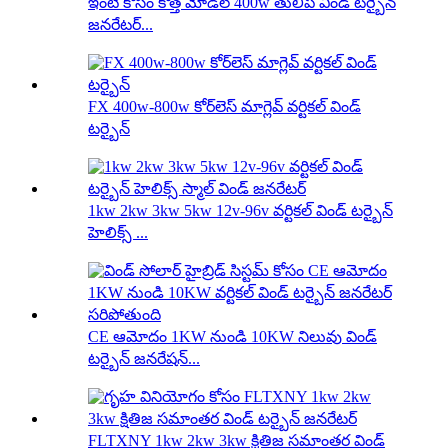
ఇంటి కోసం కొత్త మోడల్ 400w తులిప్ విండ్ టర్బైన్
జనరేటర్...
FX 400w-800w కోర్‌లెస్ మాగ్లెవ్ వర్టికల్ విండ్
టర్బైన్
1kw 2kw 3kw 5kw 12v-96v వర్టికల్ విండ్ టర్బైన్
హెలిక్స్ ...
CE ఆమోదం 1KW నుండి 10KW నిలువు విండ్
టర్బైన్ జనరేషన్...
FLTXNY 1kw 2kw 3kw క్షితిజ సమాంతర విండ్