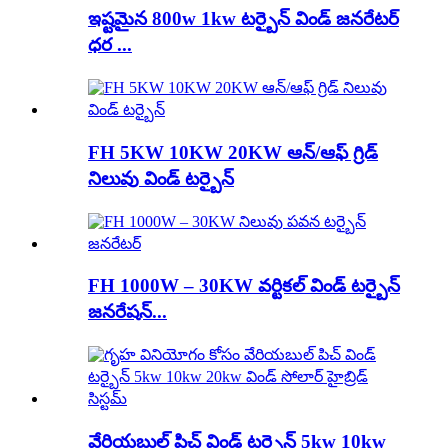
ఇష్టమైన 800w 1kw టర్బైన్ విండ్ జనరేటర్
ధర ...
FH 5KW 10KW 20KW ఆన్/ఆఫ్ గ్రిడ్
నిలువు విండ్ టర్బైన్
FH 1000W – 30KW వర్టికల్ విండ్ టర్బైన్
జనరేషన్...
వేరియబుల్ పిచ్ విండ్ టర్బైన్ 5kw 10kw