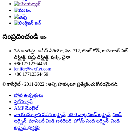
సంప్రదించండి
us
2వ అంతస్తు, ఆఫీస్ ఏరియా, నం. 712, జెంజ్ రోడ్, జువెలాంగ్ సబ్
డిస్ట్రిక్ట్, బిన్హు డిస్ట్రిక్ట్, వుక్సి, చైనా
+8617712364459
jenifer@wxflyt.com
+86 17712364459
© కాపీరైట్ - 2011-2022 : అన్ని హక్కులూ ప్రత్యేకించుకోవడమైనది.
హాట్ ఉత్పత్తులు
సైట్‌మ్యాప్
AMP మొబైల్
వాయుమార్గాన పవన టర్బైన్
,
5000 వాట్ల విండ్ టర్బైన్
,
విండ్
టర్బైన్
,
మానిటరీ విండ్ జనరేటర్
,
హోమ్ విండ్ టర్బైన్
,
విండ్
టర్బైన్ ఫ్యాక్టరీ
,