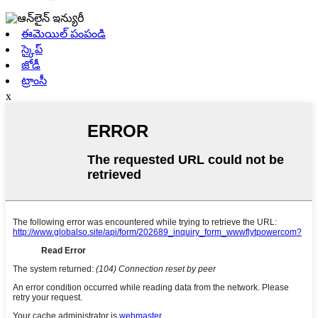
ఈమెయిల్ పంపండి
స్కైప్
జోడీ
ట్రాంసీ
x