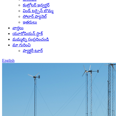
కంట్రోలర్ ఇన్వర్టర్
విండ్ టర్బైన్ బొమ్మ
సోలార్ ప్యానెల్
ఇతరులు
వార్తలు
యూరోపియన్ స్టాక్
మమ్మల్ని సంప్రదించండి
మా గురించి
ఫ్యాక్టరీ టూర్
English