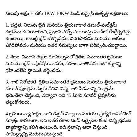
నిలువు అక్షం H రకం 1KW-10KW విండ్ టర్బైన్ ఉత్పత్తి లక్షణాలు:
1. భద్రత. నిలువు బ్లేడ్ మరియు త్రిభుజాకార డబుల్-ఫుల్‌క్రమ్
డిజైన్‌ను ఉపయోగించి, ప్రధాన ఫోర్స్ పాయింట్లు హబ్‌లో కేంద్రీకృతమై
ఉంటాయి, కాబట్టి బ్లేడ్ కోల్పోవడం, విరిగిపోవడం మరియు ఆకులు
ఎగిరిపోవడం మరియు ఇతర సమస్యలు బాగా పరిష్కరించబడ్డాయి.
2. శబ్దం. విమాన రెక్కల రూపకల్పనలో క్షితిజ సమాంతర భ్రమణం
మరియు బ్లేడ్ అప్లికేషన్ వాడకం, సహజ వాతావరణంలో శబ్దాన్ని
గ్రహించలేని స్థాయికి తగ్గించడం.
3. గాలి నిరోధకత. క్షితిజ సమాంతర భ్రమణం మరియు త్రిభుజాకార
డబుల్ ఫుల్‌క్రమ్ డిజైన్ దీనిని చిన్న గాలి పీడనాన్ని మాత్రమే
భరించేలా చేస్తుంది, తద్వారా ఇది 45 మీ/సె సూపర్ టైఫూన్‌ను
తట్టుకోగలదు.
4.భ్రమణ వ్యాసార్థం. దాని డిజైన్ నిర్మాణం మరియు ప్రత్యేక ఆపరేటింగ్
సూత్రం కారణంగా, ఇది ఇతర రకాల విండ్ టర్బైన్‌ల కంటే చిన్న భ్రమణ
వ్యాసార్థాన్ని కలిగి ఉంటుంది, ఇది స్థలాన్ని ఆదా చేస్తుంది,
సామర్థ్యాన్ని మెరుగుపరుస్తుంది.