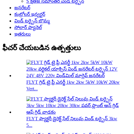
S క్షితిజ సమాంతర విండ్ టర్బైన్
జనరేటర్
కంట్రోలర్ ఇన్వర్టర్
విండ్ టర్బైన్ బొమ్మ
సోలార్ ప్యానెల్
ఇతరులు
ఫీచర్ చేయబడిన ఉత్పత్తులు
FLYT గ్రిడ్ టై ఫ్రీ ఎనర్జీ 1kw 2kw 5kW 10kW 20kw
Vert...
FLYT ఫ్యాక్టరీ డైరెక్ట్ సేల్ నిలువు విండ్ టర్బైన్ 3kw
5...