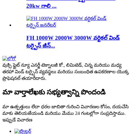
20kw గాలి ...
FH 1000W 2000W 3000W వర్టికల్ విండ్
టర్బైన్ జీన్...
వుక్సి ఫ్లైట్ న్యూ ఎనర్జీ టెక్నాలజీ కో., లిమిటెడ్, చిన్న మరియు మధ్య
తరహా విండ్ టర్బైన్ వ్యవస్థలు మరియు సంబంధిత ఉపకరణాల యొక్క
ప్రొఫెషనల్ తయారీదారు.
మా వార్తాలేఖకు సభ్యత్వాన్ని పొందండి
మా ఉత్పత్తులు లేదా ధరల జాబితా గురించి విచారణల కోసం, దయచేసి
మాకు తెలియజేయండి మరియు మేము 24 గంటల్లోగా సంప్రదిస్తాము.
ఇప్పుడే విచారణ