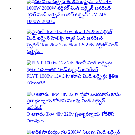
ఫ్లవర్ విండ్ టర్బైన్ తులిప్ టర్బైన్ 12V 24V
1000W 2000...
స్పైరల్ 1kw 2kw 3kw 5kw 12v-96v వర్టికల్ విండ్
టర్బైన్...
FLYT 1000w 12v 24v కరాచీ విండ్ టర్బైన్లు క్షితిజ
సమాంతర ...
Q ఆకారం 3kw 48v 220v ప్రత్యామ్నాయ కోర్‌లెస్
నిలువు w...