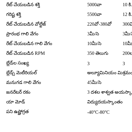
రేట్ చేయబడిన శక్తి
5000వా
10 కి
గరిష్ట శక్తి
5500వా
12 కి
రేట్ చేయబడిన వోల్టేజ్
220వో-380వో
300వ
ప్రారంభ గాలి వేగం
3మీ/సె
3మీ/
రేట్ చేయబడిన గాలి వేగం
10మీ/సె
10మీ
రేట్ చేయబడిన RPM
350 తెలుగు
200
బ్లేడ్‌ల సంఖ్య
3
3
బ్లేడ్స్ మెటీరియల్
అల్యూమినియం మిశ్రమ
మనుగడ గాలి వేగం
45మీ/సె
జనరేటర్ రకం
3 దశల శాశ్వత అయస్కాం
యా మోడ్
విద్యుదయస్కాంతం
పని ఉష్ణోగ్రత
-40°C-80°C
అనుబంధం-1