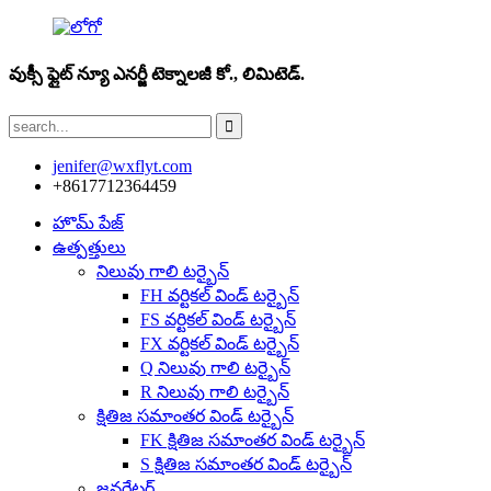
వుక్సీ ఫ్లైట్ న్యూ ఎనర్జీ టెక్నాలజీ కో., లిమిటెడ్.
jenifer@wxflyt.com
+8617712364459
హొమ్ పేజ్
ఉత్పత్తులు
నిలువు గాలి టర్బైన్
FH వర్టికల్ విండ్ టర్బైన్
FS వర్టికల్ విండ్ టర్బైన్
FX వర్టికల్ విండ్ టర్బైన్
Q నిలువు గాలి టర్బైన్
R నిలువు గాలి టర్బైన్
క్షితిజ సమాంతర విండ్ టర్బైన్
FK క్షితిజ సమాంతర విండ్ టర్బైన్
S క్షితిజ సమాంతర విండ్ టర్బైన్
జనరేటర్