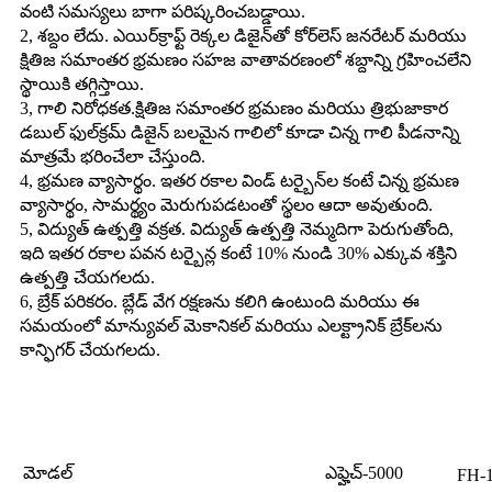
వంటి సమస్యలు బాగా పరిష్కరించబడ్డాయి.
2, శబ్దం లేదు. ఎయిర్‌క్రాఫ్ట్ రెక్కల డిజైన్‌తో కోర్‌లెస్ జనరేటర్ మరియు
క్షితిజ సమాంతర భ్రమణం సహజ వాతావరణంలో శబ్దాన్ని గ్రహించలేని
స్థాయికి తగ్గిస్తాయి.
3, గాలి నిరోధకత.క్షితిజ సమాంతర భ్రమణం మరియు త్రిభుజాకార
డబుల్ ఫుల్‌క్రమ్ డిజైన్ బలమైన గాలిలో కూడా చిన్న గాలి పీడనాన్ని
మాత్రమే భరించేలా చేస్తుంది.
4, భ్రమణ వ్యాసార్థం. ఇతర రకాల విండ్ టర్బైన్‌ల కంటే చిన్న భ్రమణ
వ్యాసార్థం, సామర్థ్యం మెరుగుపడటంతో స్థలం ఆదా అవుతుంది.
5, విద్యుత్ ఉత్పత్తి వక్రత. విద్యుత్ ఉత్పత్తి నెమ్మదిగా పెరుగుతోంది,
ఇది ఇతర రకాల పవన టర్బైన్ల కంటే 10% నుండి 30% ఎక్కువ శక్తిని
ఉత్పత్తి చేయగలదు.
6, బ్రేక్ పరికరం. బ్లేడ్ వేగ రక్షణను కలిగి ఉంటుంది మరియు ఈ
సమయంలో మాన్యువల్ మెకానికల్ మరియు ఎలక్ట్రానిక్ బ్రేక్‌లను
కాన్ఫిగర్ చేయగలదు.
లక్షణాలు
మోడల్
ఎఫ్హెచ్-5000
FH-