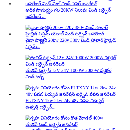
అధిక సామర్థ్యం గల 20KW నిలువు విండ్ టర్బైన్
జనరేటర్ ...
చైనా ఫ్యాక్టరీ 20kw 220v 380v విండ్ సోలార్ హైబ్రిడ్
సిస్టమ్...
తులిప్ టర్బైన్ 12V 24V 1000W 2000W వర్టికల్
విండ్ టర్బ్...
FLTXNY 1kw 2kw 24v 48v పవన విద్యుత్
ఉత్పత్తి టర్బైన్...