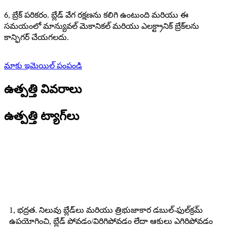
6, బ్రేక్ పరికరం. బ్లేడ్ వేగ రక్షణను కలిగి ఉంటుంది మరియు ఈ
సమయంలో మాన్యువల్ మెకానికల్ మరియు ఎలక్ట్రానిక్ బ్రేక్‌లను
కాన్ఫిగర్ చేయగలదు.
మాకు ఇమెయిల్ పంపండి
ఉత్పత్తి వివరాలు
ఉత్పత్తి ట్యాగ్‌లు
వీడియో
లక్షణాలు
1, భద్రత. నిలువు బ్లేడ్‌లు మరియు త్రిభుజాకార డబుల్-ఫుల్‌క్రమ్
ఉపయోగించి, బ్లేడ్ పోవడం/విరిగిపోవడం లేదా ఆకులు ఎగిరిపోవడం