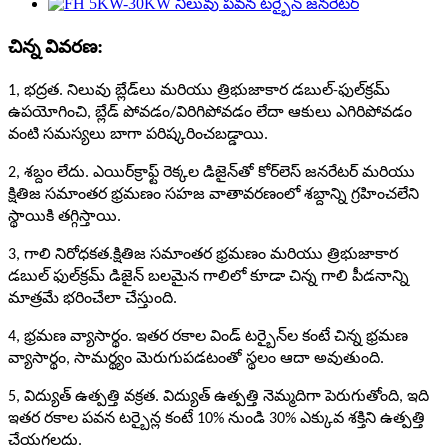
చిన్న వివరణ:
1, భద్రత. నిలువు బ్లేడ్‌లు మరియు త్రిభుజాకార డబుల్-ఫుల్‌క్రమ్
ఉపయోగించి, బ్లేడ్ పోవడం/విరిగిపోవడం లేదా ఆకులు ఎగిరిపోవడం
వంటి సమస్యలు బాగా పరిష్కరించబడ్డాయి.
2, శబ్దం లేదు. ఎయిర్‌క్రాఫ్ట్ రెక్కల డిజైన్‌తో కోర్‌లెస్ జనరేటర్ మరియు
క్షితిజ సమాంతర భ్రమణం సహజ వాతావరణంలో శబ్దాన్ని గ్రహించలేని
స్థాయికి తగ్గిస్తాయి.
3, గాలి నిరోధకత.క్షితిజ సమాంతర భ్రమణం మరియు త్రిభుజాకార
డబుల్ ఫుల్‌క్రమ్ డిజైన్ బలమైన గాలిలో కూడా చిన్న గాలి పీడనాన్ని
మాత్రమే భరించేలా చేస్తుంది.
4, భ్రమణ వ్యాసార్థం. ఇతర రకాల విండ్ టర్బైన్‌ల కంటే చిన్న భ్రమణ
వ్యాసార్థం, సామర్థ్యం మెరుగుపడటంతో స్థలం ఆదా అవుతుంది.
5, విద్యుత్ ఉత్పత్తి వక్రత. విద్యుత్ ఉత్పత్తి నెమ్మదిగా పెరుగుతోంది, ఇది
ఇతర రకాల పవన టర్బైన్ల కంటే 10% నుండి 30% ఎక్కువ శక్తిని ఉత్పత్తి
చేయగలదు.